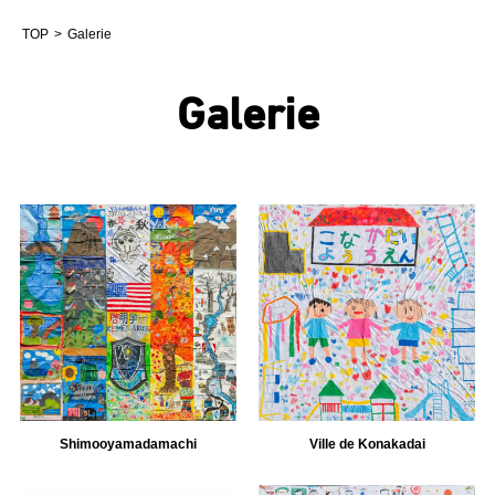
TOP
Galerie
Galerie
Shimooyamadamachi
Ville de Konakadai