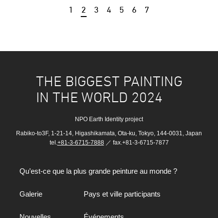
1
2
3
4
5
6
7
THE BIGGEST PAINTING
IN THE WORLD 2024
NPO Earth Identity project
Rabiko-to3F, 1-21-14, Higashikamata, Ota-ku, Tokyo, 144-0031, Japan
tel.
+81-3-6715-7888
／ fax.+81-3-6715-7877
Qu’est-ce que la plus grande peinture au monde ?
Galerie
Pays et ville participants
Nouvelles
Événements