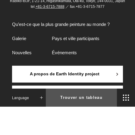
Rabiko-to3F, 1-21-14, Higashikamata, Ota-ku, Tokyo, 144-0031, Japan
tel.
+81-3-6715-7888
／ fax.+81-3-6715-7877
Qu’est-ce que la plus grande peinture au monde ?
Galerie
Pays et ville participants
Nouvelles
Événements
A propos de Earth Identity project
Contactez-nous
Language
Trouver un tableau
© Non-profit Organization Earth Identity Project
Japonais
Anglais
Français