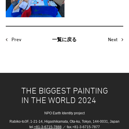
Prev
Next
一覧に戻る
THE BIGGEST PAINTING
IN THE WORLD 2024
NPO Earth Identity project
Rabiko-to3F, 1-21-14, Higashikamata, Ota-ku, Tokyo, 144-0031, Japan
tel.
+81-3-6715-7888
／ fax.+81-3-6715-7877