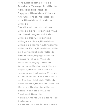
Hirao,Hiroshima Ville de
Takehara,Yamaguchi Ville de
Abu,Hokkaido Ville de
Sapporo,Hiroshima Ville de
Aki-Ota,Hiroshima Ville de
Kita Hiroshima,Hiroshima
Ville de
Osakikamijima,Hiroshima
Ville de Sera,Hiroshima Ville
de Jinsekikogen,Hokkaido
Ville de Otaru,Hiroshima
Village de Saka,Hiroshima
Village de Kumano,Hiroshima
Ville de Kaita,Hiroshima Ville
de Fuchu,Hokkaido Ville de
Tomakomai,Miyagi Ville de
Ogawara,Miyagi Ville de
Marumori,Miyagi Ville de
Yamamoto,Hokkaido Ville de
Nayoro,Hokkaido Ville de
Iwamizawa,Hokkaido Ville de
Kitahiroshima,Hokkaido Ville
de Ebetsu,Hokkaido Ville de
Noboribetsu,Hokkaido Ville de
Muroran,Hokkaido Ville de
Eniwa,Hokkaido Ville de
Rankoshi,Océanie
Palaos,Amérique du Nord les
états-unis
d'Amérique,l'Amérique latine