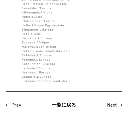
Brésil,Moyen-Orient Arabie
Saoudite,L'Europe
Allemagne,Afrique
Nigeria,Asie
Philippines,L'Europe
Italie,Afrique Egypte,Asie
Singapour,L'Europe
Serbie,Asie
Birmanie,L'Europe
Espagne,Afrique
Malawi,Moyen-Orient
Bahreïn,Asie Tadjikistan,Asie
Pakistan,L'Europe
Pologne,L'Europe
Kazakhstan,L'Europe
Lettonie,L'Europe
Norvège,L'Europe
Bulgarie,L'Europe
Lituanie,L'Europe Saint Marin
Prev
Next
一覧に戻る