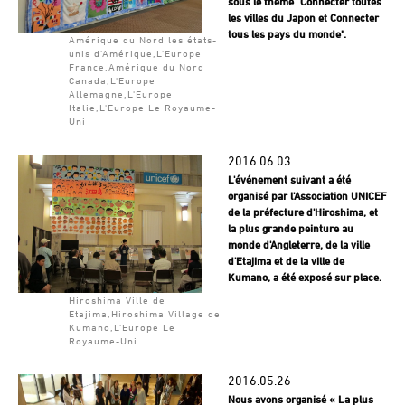
sous le thème "Connecter toutes
les villes du Japon et Connecter
tous les pays du monde".
Amérique du Nord les états-
unis d'Amérique,L'Europe
France,Amérique du Nord
Canada,L'Europe
Allemagne,L'Europe
Italie,L'Europe Le Royaume-
Uni
2016.06.03
L'événement suivant a été
organisé par l'Association UNICEF
de la préfecture d'Hiroshima, et
la plus grande peinture au
monde d'Angleterre, de la ville
d'Etajima et de la ville de
Kumano, a été exposé sur place.
Hiroshima Ville de
Etajima,Hiroshima Village de
Kumano,L'Europe Le
Royaume-Uni
2016.05.26
Nous avons organisé « La plus