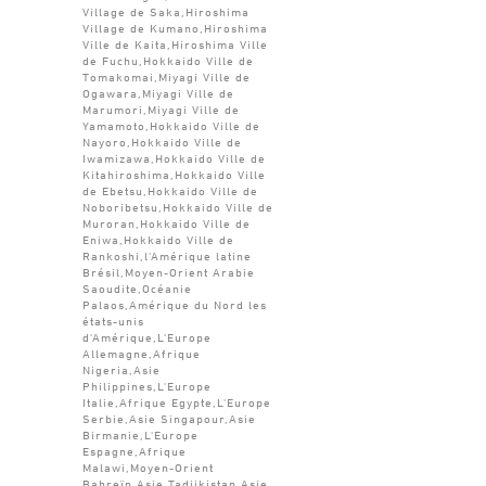
Village de Saka,Hiroshima
Village de Kumano,Hiroshima
Ville de Kaita,Hiroshima Ville
de Fuchu,Hokkaido Ville de
Tomakomai,Miyagi Ville de
Ogawara,Miyagi Ville de
Marumori,Miyagi Ville de
Yamamoto,Hokkaido Ville de
Nayoro,Hokkaido Ville de
Iwamizawa,Hokkaido Ville de
Kitahiroshima,Hokkaido Ville
de Ebetsu,Hokkaido Ville de
Noboribetsu,Hokkaido Ville de
Muroran,Hokkaido Ville de
Eniwa,Hokkaido Ville de
Rankoshi,l'Amérique latine
Brésil,Moyen-Orient Arabie
Saoudite,Océanie
Palaos,Amérique du Nord les
états-unis
d'Amérique,L'Europe
Allemagne,Afrique
Nigeria,Asie
Philippines,L'Europe
Italie,Afrique Egypte,L'Europe
Serbie,Asie Singapour,Asie
Birmanie,L'Europe
Espagne,Afrique
Malawi,Moyen-Orient
Bahreïn,Asie Tadjikistan,Asie