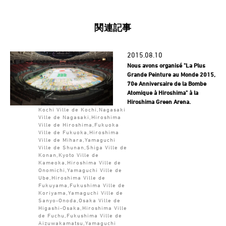
関連記事
2015.08.10
Nous avons organisé "La Plus
Grande Peinture au Monde 2015,
70e Anniversaire de la Bombe
Atomique à Hiroshima" à la
Hiroshima Green Arena.
Kochi Ville de Kochi,Nagasaki
Ville de Nagasaki,Hiroshima
Ville de Hiroshima,Fukuoka
Ville de Fukuoka,Hiroshima
Ville de Mihara,Yamaguchi
Ville de Shunan,Shiga Ville de
Konan,Kyoto Ville de
Kameoka,Hiroshima Ville de
Onomichi,Yamaguchi Ville de
Ube,Hiroshima Ville de
Fukuyama,Fukushima Ville de
Koriyama,Yamaguchi Ville de
Sanyo-Onoda,Osaka Ville de
Higashi-Osaka,Hiroshima Ville
de Fuchu,Fukushima Ville de
Aizuwakamatsu,Yamaguchi