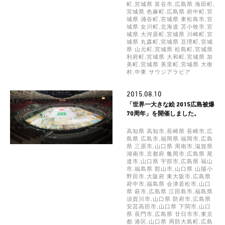
町,宮城県 富谷市,広島県 海田町,
宮城県 色麻町,広島県 府中町,宮
城県 涌谷町,宮城県 東松島市,宮
城県 女川町,北海道 苫小牧市,宮
城県 大河原町,宮城県 川崎町,宮
城県 丸森町,宮城県 亘理町,宮城
県 山元町,宮城県 松島町,宮城県
利府町,宮城県 大和町,宮城県 加
美町,宮城県 美里町,宮城県 大衡
村,中東 サウジアラビア
2015.08.10
「世界一大きな絵 2015広島被爆
70周年」を開催しました。
高知県 高知市,長崎県 長崎市,広
島県 広島市,福岡県 福岡市,広島
県 三原市,山口県 周南市,滋賀県
湖南市,京都府 亀岡市,広島県 尾
道市,山口県 宇部市,広島県 福山
市,福島県 郡山市,山口県 山陽小
野田市,大阪府 東大阪市,広島県
府中市,福島県 会津若松市,山口
県 萩市,広島県 江田島市,福島県
須賀川市,山口県 防府市,広島県
安芸高田市,山口県 下関市,山口
県 長門市,広島県 廿日市市,東京
都 港区,山口県 周防大島町,広島