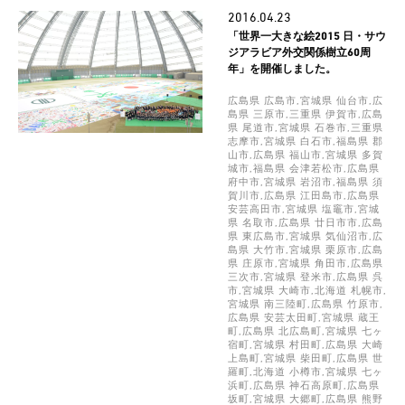
2016.04.23
「世界一大きな絵2015 日・サウ
ジアラビア外交関係樹立60周
年」を開催しました。
広島県 広島市,宮城県 仙台市,広
島県 三原市,三重県 伊賀市,広島
県 尾道市,宮城県 石巻市,三重県
志摩市,宮城県 白石市,福島県 郡
山市,広島県 福山市,宮城県 多賀
城市,福島県 会津若松市,広島県
府中市,宮城県 岩沼市,福島県 須
賀川市,広島県 江田島市,広島県
安芸高田市,宮城県 塩竈市,宮城
県 名取市,広島県 廿日市市,広島
県 東広島市,宮城県 気仙沼市,広
島県 大竹市,宮城県 栗原市,広島
県 庄原市,宮城県 角田市,広島県
三次市,宮城県 登米市,広島県 呉
市,宮城県 大崎市,北海道 札幌市,
宮城県 南三陸町,広島県 竹原市,
広島県 安芸太田町,宮城県 蔵王
町,広島県 北広島町,宮城県 七ヶ
宿町,宮城県 村田町,広島県 大崎
上島町,宮城県 柴田町,広島県 世
羅町,北海道 小樽市,宮城県 七ヶ
浜町,広島県 神石高原町,広島県
坂町,宮城県 大郷町,広島県 熊野