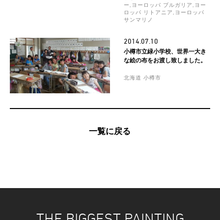
ー,ヨーロッパ ブルガリア,ヨー
ロッパ リトアニア,ヨーロッパ
サンマリノ
2014.07.10
小樽市立緑小学校、世界一大き
な絵の布をお渡し致しました。
北海道 小樽市
一覧に戻る
THE BIGGEST PAINTING