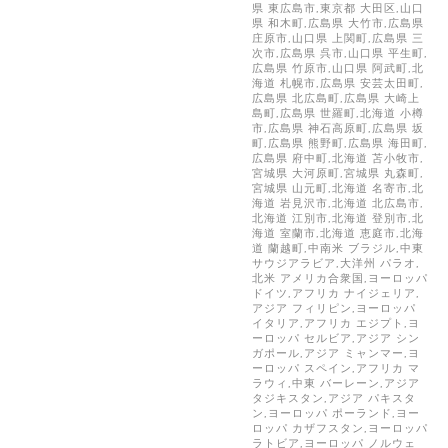
県 東広島市,東京都 大田区,山口
県 和木町,広島県 大竹市,広島県
庄原市,山口県 上関町,広島県 三
次市,広島県 呉市,山口県 平生町,
広島県 竹原市,山口県 阿武町,北
海道 札幌市,広島県 安芸太田町,
広島県 北広島町,広島県 大崎上
島町,広島県 世羅町,北海道 小樽
市,広島県 神石高原町,広島県 坂
町,広島県 熊野町,広島県 海田町,
広島県 府中町,北海道 苫小牧市,
宮城県 大河原町,宮城県 丸森町,
宮城県 山元町,北海道 名寄市,北
海道 岩見沢市,北海道 北広島市,
北海道 江別市,北海道 登別市,北
海道 室蘭市,北海道 恵庭市,北海
道 蘭越町,中南米 ブラジル,中東
サウジアラビア,大洋州 パラオ,
北米 アメリカ合衆国,ヨーロッパ
ドイツ,アフリカ ナイジェリア,
アジア フィリピン,ヨーロッパ
イタリア,アフリカ エジプト,ヨ
ーロッパ セルビア,アジア シン
ガポール,アジア ミャンマー,ヨ
ーロッパ スペイン,アフリカ マ
ラウィ,中東 バーレーン,アジア
タジキスタン,アジア パキスタ
ン,ヨーロッパ ポーランド,ヨー
ロッパ カザフスタン,ヨーロッパ
ラトビア,ヨーロッパ ノルウェ