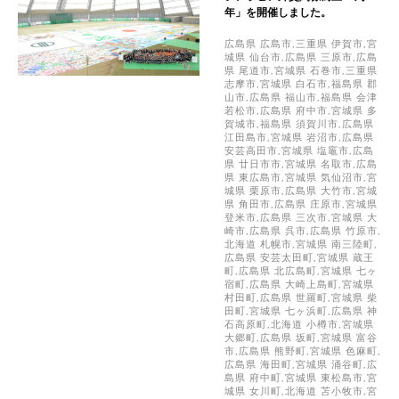
年」を開催しました。
広島県 広島市,三重県 伊賀市,宮
城県 仙台市,広島県 三原市,広島
県 尾道市,宮城県 石巻市,三重県
志摩市,宮城県 白石市,福島県 郡
山市,広島県 福山市,福島県 会津
若松市,広島県 府中市,宮城県 多
賀城市,福島県 須賀川市,広島県
江田島市,宮城県 岩沼市,広島県
安芸高田市,宮城県 塩竈市,広島
県 廿日市市,宮城県 名取市,広島
県 東広島市,宮城県 気仙沼市,宮
城県 栗原市,広島県 大竹市,宮城
県 角田市,広島県 庄原市,宮城県
登米市,広島県 三次市,宮城県 大
崎市,広島県 呉市,広島県 竹原市,
北海道 札幌市,宮城県 南三陸町,
広島県 安芸太田町,宮城県 蔵王
町,広島県 北広島町,宮城県 七ヶ
宿町,広島県 大崎上島町,宮城県
村田町,広島県 世羅町,宮城県 柴
田町,宮城県 七ヶ浜町,広島県 神
石高原町,北海道 小樽市,宮城県
大郷町,広島県 坂町,宮城県 富谷
市,広島県 熊野町,宮城県 色麻町,
広島県 海田町,宮城県 涌谷町,広
島県 府中町,宮城県 東松島市,宮
城県 女川町,北海道 苫小牧市,宮