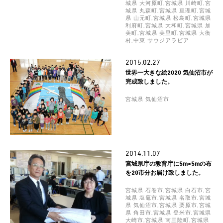
城県 大河原町,宮城県 川崎町,宮
城県 丸森町,宮城県 亘理町,宮城
県 山元町,宮城県 松島町,宮城県
利府町,宮城県 大和町,宮城県 加
美町,宮城県 美里町,宮城県 大衡
村,中東 サウジアラビア
2015.02.27
世界一大きな絵2020 気仙沼市が
完成致しました。
宮城県 気仙沼市
2014.11.07
宮城県庁の教育庁に5m×5mの布
を20市分お届け致しました。
宮城県 石巻市,宮城県 白石市,宮
城県 塩竈市,宮城県 名取市,宮城
県 気仙沼市,宮城県 栗原市,宮城
県 角田市,宮城県 登米市,宮城県
大崎市,宮城県 南三陸町,宮城県